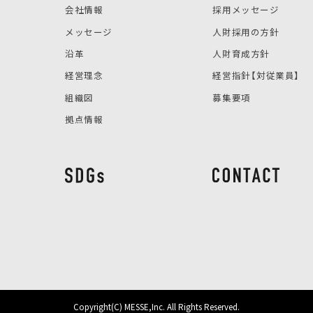
会社情報
採用メッセージ
メッセージ
人財採用の方針
沿革
人財育成方針
経営理念
経営指針【対従業員】
組織図
募集要項
拠点情報
Copyright(C) MESSE,Inc. All Rights Reserved.