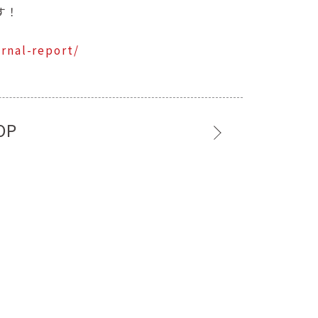
す！
rnal-report/
OP