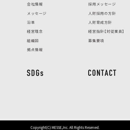
会社情報
採用メッセージ
メッセージ
人財採用の方針
沿革
人財育成方針
経営理念
経営指針【対従業員】
組織図
募集要項
拠点情報
Copyright(C) MESSE,Inc. All Rights Reserved.